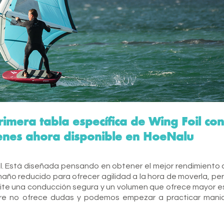
rimera tabla específica de Wing Foil co
tienes ahora disponible en HoeNalu
oil. Está diseñada pensando en obtener el mejor rendimiento 
amaño reducido para ofrecer agilidad a la hora de moverla, pe
ite una conducción segura y un volumen que ofrece mayor es
arre no ofrece dudas y podemos empezar a practicar mani