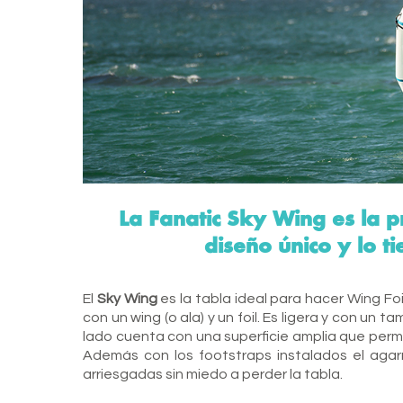
La Fanatic Sky Wing es la p
diseño único y lo 
El
Sky Wing
es la tabla ideal para hacer Wing F
con un wing (o ala) y un
foil
. Es ligera y con un t
lado cuenta con una superficie amplia que perm
Además con los footstraps instalados el ag
arriesgadas sin miedo a perder la tabla.