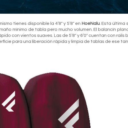
ismo tienes disponible la 4’8″ y 5’8″ en
HoeNalu
. Esta última
maño mínimo de tabla pero mucho volumen. El balancín plano
ido con vientos suaves. Las de 5’8″ y 6’0″ cuentan con rails 
erficie para una liberación rápida y limpia de tablas de ese t