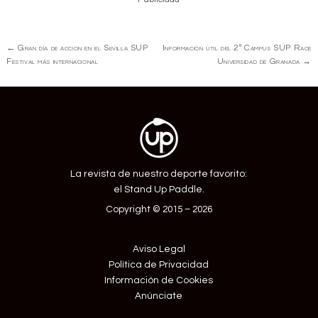
Navegación
←
Gran día de acción en el Sevilla SUP
Información útil del 2º Campus SUP Race
de
Festival más internacional
Universidad de Granada
→
Entrada
La revista de nuestro deporte favorito:
el Stand Up Paddle.
Copyright © 2015 – 2026
Aviso Legal
Política de Privacidad
Información de Cookies
Anúnciate