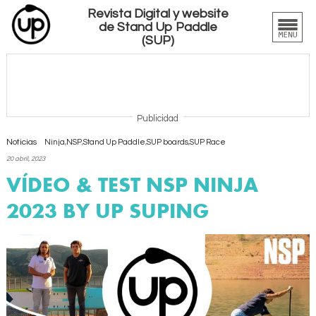
Revista Digital y website
de Stand Up Paddle
(SUP)
Publicidad
Noticias
Ninja
,
NSP
,
Stand Up Paddle
,
SUP boards
,
SUP Race
20 abril, 2023
VÍDEO & TEST NSP NINJA
2023 BY UP SUPING