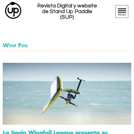
Revista Digital y website
de Stand Up Paddle
(SUP)
Winf Foil
La Spain Wingfoil League presenta su