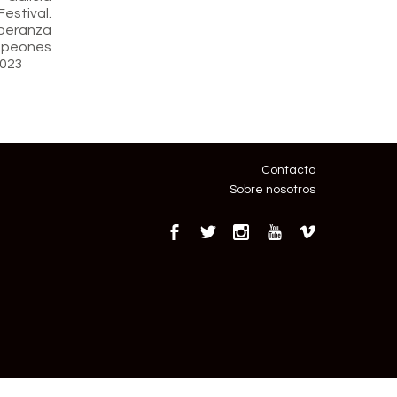
stival.
eranza
mpeones
2023
Contacto
Sobre nosotros