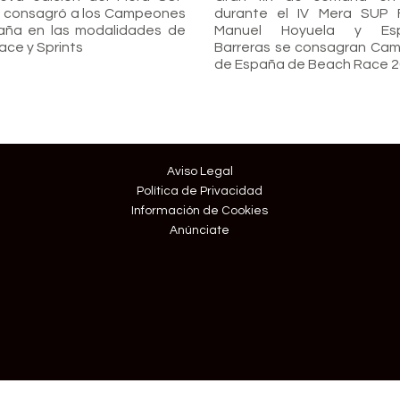
l consagró a los Campeones
durante el IV Mera SUP Fe
aña en las modalidades de
Manuel Hoyuela y Esp
ace y Sprints
Barreras se consagran Ca
de España de Beach Race 
Aviso Legal
Política de Privacidad
Información de Cookies
Anúnciate