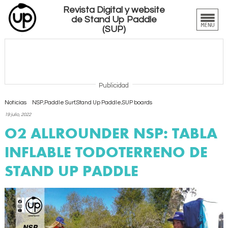
Revista Digital y website
de Stand Up Paddle
(SUP)
Publicidad
Noticias
NSP
,
Paddle Surf
,
Stand Up Paddle
,
SUP boards
19 julio, 2022
O2 ALLROUNDER NSP: TABLA
INFLABLE TODOTERRENO DE
STAND UP PADDLE