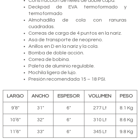
Construcción de rieles de doble capa.
Deckpad de EVA termoformado y
termoformado
Almohadilla de cola con ranuras
cuadradas.
Correas de carga de 4 puntos en la nariz.
Asa de transporte de neopreno.
Anillos en D en la nariz y la cola.
Bomba de doble acción.
Correa de bobina.
Paleta de aluminio regulable.
Mochila ligera de lujo.
Presión recomendada 15 – 18 PSI.
LARGO
ANCHO
ESPESOR
VOLUMEN
PESO
9’8″
31″
6″
277 Lt
8.1 Kg
10’6″
32″
6″
310 Lt
8.6 Kg
11’6″
33″
6″
345 Lt
9.8 Kg