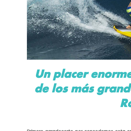
Un placer enorme
de los más gran
R