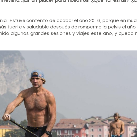
trevista…¡Es un placer para nosotros! ¿Qué tal estás? 
enial. Estuve contento de acabar el año 2016, porque en mu
ás fuerte y saludable después de romperme la pelvis el año
nido algunas grandes sesiones y viajes este año, y queda