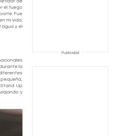
petidor de
r el fuego
porte. Fue
n mi vida.
 agua y el
Publicidad
nacionales
durante la
diferentes
s pequeña,
l Stand Up
viajando y