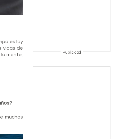
empo estoy
s vidas de
Publicidad
 la mente,
 años?
te muchos