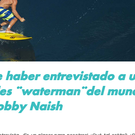
 haber entrevistado a 
des ¨waterman¨del mun
obby Naish