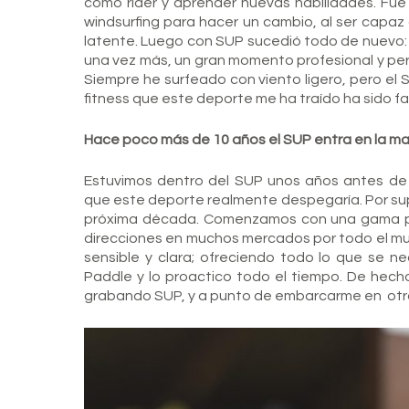
como rider y aprender nuevas habilidades. Fu
windsurfing para hacer un cambio, al ser capaz
latente. Luego con SUP sucedió todo de nuevo: 
una vez más, un gran momento profesional y pers
Siempre he surfeado con viento ligero, pero el 
fitness que este deporte me ha traído ha sido fa
Hace poco más de 10 años el SUP entra en la ma
Estuvimos dentro del SUP unos años antes de 
que este deporte realmente despegaría. Por supu
próxima década. Comenzamos con una gama peq
direcciones en muchos mercados por todo el m
sensible y clara; ofreciendo todo lo que se 
Paddle y lo proactico todo el tiempo. De hec
grabando SUP, y a punto de embarcarme en otro