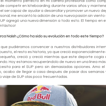
e el momento perfecto en mi carrera profesional como com
 de competir en kiteboarding durante varios años y mantene
el ser capaz de ayudar a desarrollar y promover un nuevo de
onal; me encantó la adición de una nueva pasión sin viento e
SUP agregó una nueva dimensión a todo esto. El tiempo en el
ntástico!
rca Naish ¿Cómo ha sido su evolución en todo este tiempo?
que pudiéramos convencer a nuestros distribuidores inter
esto, el resto es historia, ya que creció exponencialmente 
ueña, creció y creció mientras que este deporte cogía 
undo. Hoy estamos recuperándolo de nuevo en una línea má
necesita para el SUP pero sin demasiadas opciones. Amo e
ho, acabo de llegar a casa después de pasar dos semanas 
 viaje de SUP olas poco frecuentadas.