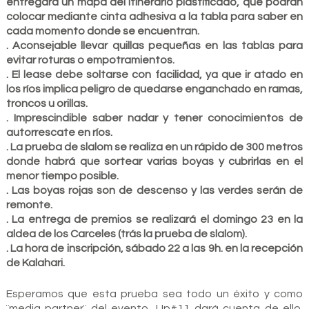
entregará un mapa del itinerario plastificado, que podrán
colocar mediante cinta adhesiva a la tabla para saber en
cada momento donde se encuentran.
. Aconsejable llevar quillas pequeñas en las tablas para
evitar roturas o empotramientos.
. El lease debe soltarse con facilidad, ya que ir atado en
los ríos implica peligro de quedarse enganchado en ramas,
troncos u orillas.
. Imprescindible saber nadar y tener conocimientos de
autorrescate en ríos.
. La prueba de slalom se realiza en un rápido de 300 metros
donde habrá que sortear varias boyas y cubrirlas en el
menor tiempo posible.
. Las boyas rojas son de descenso y las verdes serán de
remonte.
. La entrega de premios se realizará el domingo 23 en la
aldea de los Carceles (trás la prueba de slalom).
. La hora de inscripción, sábado 22 a las 9h. en la recepción
de Kalahari.
Esperamos que esta prueba sea todo un éxito y como
¨media partner¨ del evento, Up#11 dará cuenta de ello.