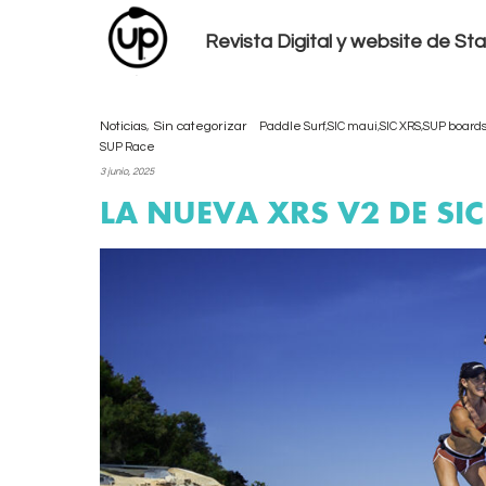
Revista Digital y website de S
Noticias
,
Sin categorizar
Paddle Surf
,
SIC maui
,
SIC XRS
,
SUP board
SUP Race
3 junio, 2025
LA NUEVA XRS V2 DE S