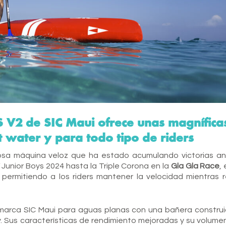
 V2 de SIC Maui ofrece unas magnífica
t water y para todo tipo de riders
ilosa máquina veloz que ha estado acumulando victorias a
Junior Boys 2024 hasta la Triple Corona en la
Gla Gla Race
,
permitiendo a los riders mantener la velocidad mientras 
 marca SIC Maui para aguas planas con una bañera constru
. Sus características de rendimiento mejoradas y su volume