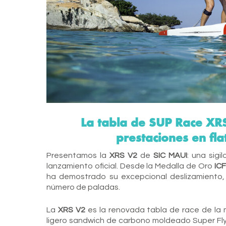
La tabla de SUP Race XRS
prestaciones en fla
Presentamos la
XRS V2
de
SIC MAUI
: una sig
lanzamiento oficial. Desde la Medalla de Oro
ICF
ha demostrado su excepcional deslizamiento, 
número de paladas.
La
XRS V2
es la renovada tabla de race de la
ligero sandwich de carbono moldeado Super Fly