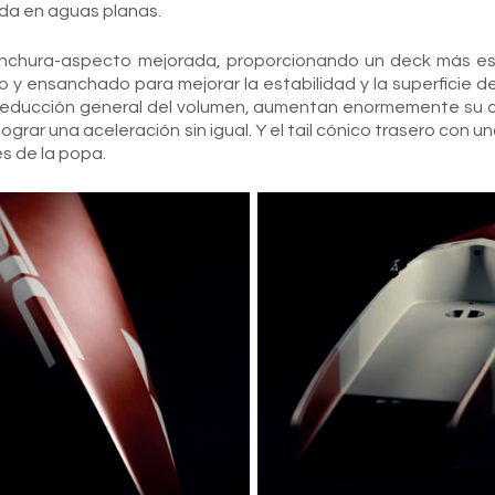
ida en aguas planas.
-anchura-aspecto mejorada, proporcionando un deck más e
 y ensanchado para mejorar la estabilidad y la superficie de
a reducción general del volumen, aumentan enormemente su
lograr una aceleración sin igual. Y el tail cónico trasero con u
és de la popa.