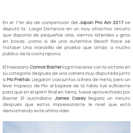
En el 1ºer día de competición del
Japan Pro Am 2017
se
disputó la Larga Distancia en un muy atractivo circuito
que disponía de pequeñas olas, vientos laterales y giros
en boyas…¡como si de una auténtica Beach Race se
tratase! Una maravilla de prueba que atrajo a mucho
público de la costa nipona.
El hawaiano
Connor Baxter
logró hacerse con la victoria en
su categoría después de una carrera muy disputada junto
a
Mo Freitas
. Llegaron casi juntos a línea de meta, pero un
leve tropiezo de Mo al bajarse de la tabla fue suficiente
para que en el sprint finál en tierra, fuese aprovechado por
Baxter. El australiano
James Casey
llegaría un minuto
después que estos. Impresionante le nivel que está
demostrando este último rider.