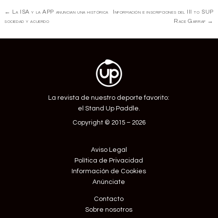
Navegación
←
La ISA y la APP anuncian una histórica
Información e inscripciones del III to SUP
de
sociedad y acuerdo
Race Garraf
→
Entrada
La revista de nuestro deporte favorito:
el Stand Up Paddle.
Copyright © 2015 – 2026
Aviso Legal
Política de Privacidad
Información de Cookies
Anúnciate
Contacto
Sobre nosotros