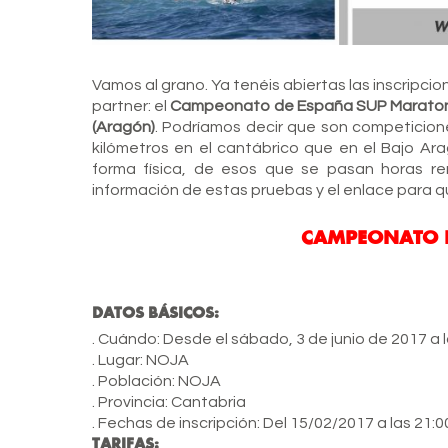
Vamos al grano. Ya tenéis abiertas las inscripc
partner: el
Campeonato de España SUP Maraton N
(Aragón)
. Podríamos decir que son competicion
kilómetros en el cantábrico que en el Bajo Ar
forma física, de esos que se pasan horas r
información de estas pruebas y el enlace para q
CAMPEONATO 
DATOS BÁSICOS:
. Cuándo: Desde el sábado, 3 de junio de 2017 a l
. Lugar:
NOJA
. Población:
NOJA
. Provincia:
Cantabria
. Fechas de inscripción:
Del 15/02/2017 a las 21:0
TARIFAS: