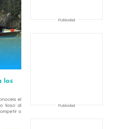
Publicidad
 los
nocéis el
¨lioso¨ al
Publicidad
competir o