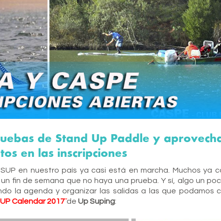
ruebas de Stand Up Paddle y aprovecha
os en las inscripciones
UP en nuestro país ya casi está en marcha. Muchos ya co
n fin de semana que no haya una prueba. Y sí, algo un poco 
do la agenda y organizar las salidas a las que podamos 
UP Calendar 2017¨
de
Up Suping
: