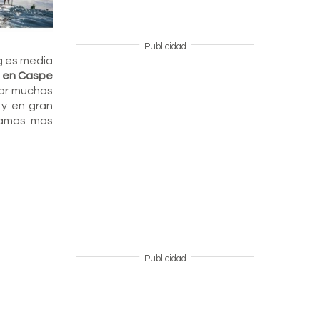
Publicidad
g es media
e en Caspe
mar muchos
 y en gran
damos mas
Publicidad