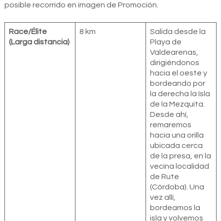
posible recorrido en imagen de Promoción.
Race/Élite
8 km
Salida desde la
(Larga distancia)
Playa de
Valdearenas,
dirigiéndonos
hacia el oeste y
bordeando por
la derecha la Isla
de la Mezquita.
Desde ahí,
remaremos
hacia una orilla
ubicada cerca
de la presa, en la
vecina localidad
de Rute
(Córdoba). Una
vez allí,
bordeamos la
isla y volvemos