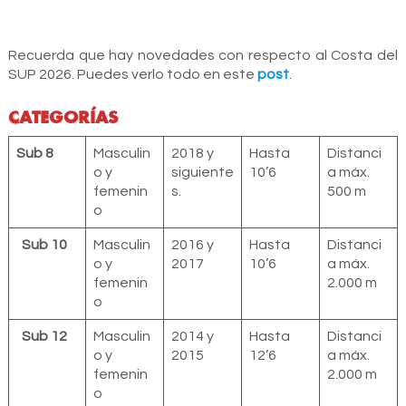
Recuerda que hay novedades con respecto al Costa del
SUP 2026. Puedes verlo todo en este
post
.
CATEGORÍAS
Sub 8
Masculin
2018 y
Hasta
Distanci
o y
siguiente
10’6
a máx.
femenin
s.
500 m
o
Sub 10
Masculin
2016 y
Hasta
Distanci
o y
2017
10’6
a máx.
femenin
2.000 m
o
Sub 12
Masculin
2014 y
Hasta
Distanci
o y
2015
12’6
a máx.
femenin
2.000 m
o