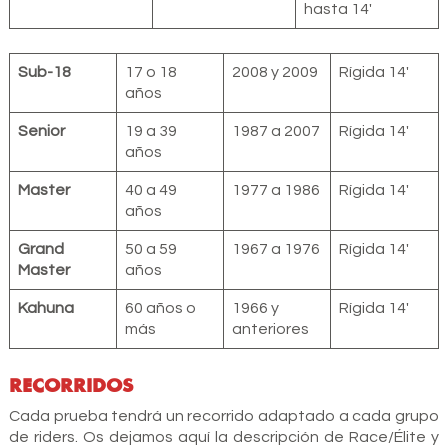
hasta 14′
Sub-18
17 o 18
2008 y 2009
Rígida 14′
años
Senior
19 a 39
1987 a 2007
Rígida 14′
años
Master
40 a 49
1977 a 1986
Rígida 14′
años
Grand
50 a 59
1967 a 1976
Rígida 14′
Master
años
Kahuna
60 años o
1966 y
Rígida 14′
más
anteriores
RECORRIDOS
Cada prueba tendrá un recorrido adaptado a cada grupo
de riders. Os dejamos aquí la descripción de Race/Élite y