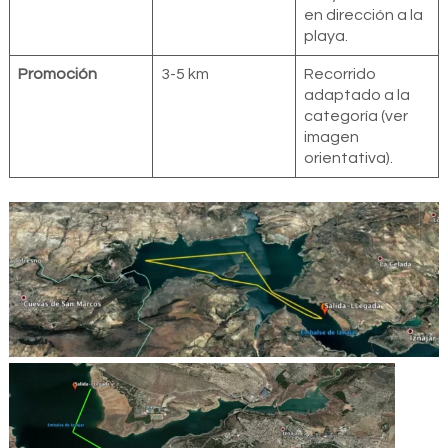
en dirección a la
playa.
Promoción
3-5 km
Recorrido
adaptado a la
categoría (ver
imagen
orientativa).