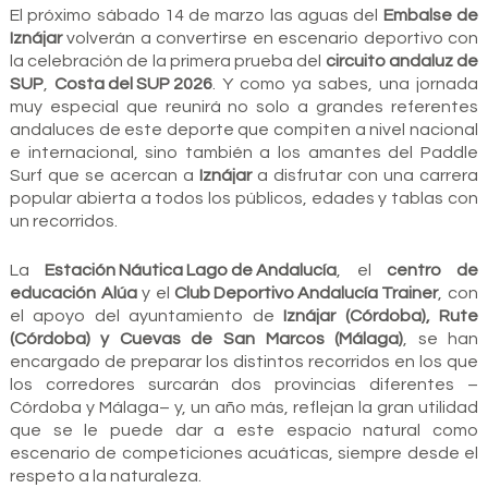
El próximo sábado 14 de marzo las aguas del
Embalse de
Iznájar
volverán a convertirse en escenario deportivo con
la celebración de la primera prueba del
circuito andaluz de
SUP
,
Costa del SUP 2026
. Y como ya sabes, una jornada
muy especial que reunirá no solo a grandes referentes
andaluces de este deporte que compiten a nivel nacional
e internacional, sino también a los amantes del Paddle
Surf que se acercan a
Iznájar
a disfrutar con una carrera
popular abierta a todos los públicos, edades y tablas con
un recorridos.
La
Estación Náutica Lago de Andalucía
, el
centro de
educación Alúa
y el
Club Deportivo Andalucía Trainer
, con
el apoyo del ayuntamiento de
Iznájar (Córdoba), Rute
(Córdoba) y Cuevas de San Marcos (Málaga)
, se han
encargado de preparar los distintos recorridos en los que
los corredores surcarán dos provincias diferentes –
Córdoba y Málaga– y, un año más, reflejan la gran utilidad
que se le puede dar a este espacio natural como
escenario de competiciones acuáticas, siempre desde el
respeto a la naturaleza.