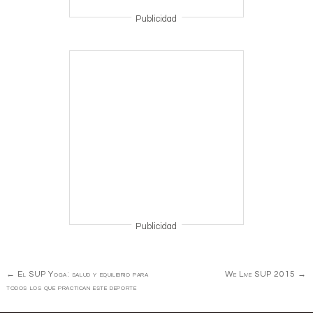
Publicidad
Publicidad
Navegación
←
El SUP Yoga: salud y equilibrio para
We Live SUP 2015
→
de
todos los que practican este deporte
Entrada