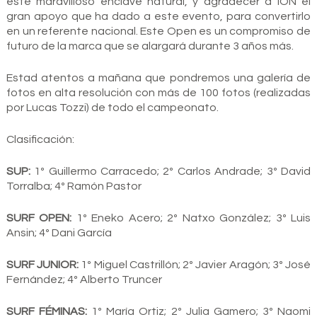
este maravilloso enclave natural, y agradecer a ION el
gran apoyo que ha dado a este evento, para convertirlo
en un referente nacional. Este Open es un compromiso de
futuro de la marca que se alargará durante 3 años más.
Estad atentos a mañana que pondremos una galería de
fotos en alta resolución con más de 100 fotos (realizadas
por Lucas Tozzi) de todo el campeonato.
Clasificación:
SUP:
1º Guillermo Carracedo; 2º Carlos Andrade; 3º David
Torralba; 4º Ramón Pastor
SURF OPEN:
1º Eneko Acero; 2º Natxo González; 3º Luis
Ansin; 4º Dani García
SURF JUNIOR:
1º Miguel Castrillón; 2º Javier Aragón; 3º José
Fernández; 4º Alberto Truncer
SURF FÉMINAS:
1º María Ortiz; 2º Julia Gamero; 3º Naomi