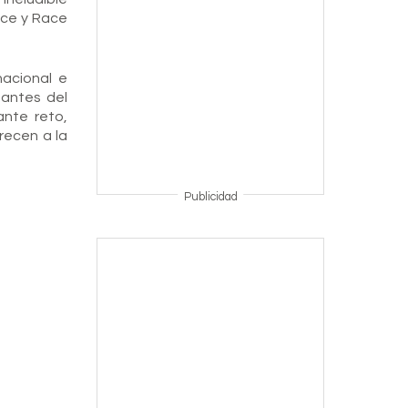
ce y Race
nacional e
tantes del
ante reto,
recen a la
Publicidad