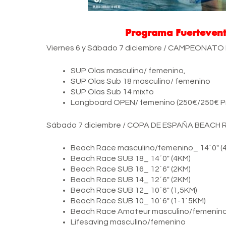
Programa Fuertevent
Viernes 6 y Sábado 7 diciembre / CAMPEONA
SUP Olas masculino/ femenino,
SUP Olas Sub 18 masculino/ femenino
SUP Olas Sub 14 mixto
Longboard OPEN/ femenino (250€/250€ P
Sábado 7 diciembre / COPA DE ESPAÑA BEAC
Beach Race masculino/femenino_ 14´0″ (
Beach Race SUB 18_ 14´0″ (4KM)
Beach Race SUB 16_ 12´6″ (2KM)
Beach Race SUB 14_ 12´6″ (2KM)
Beach Race SUB 12_ 10´6″ (1,5KM)
Beach Race SUB 10_ 10´6″ (1-1´5KM)
Beach Race Amateur masculino/femenino _ 
Lifesaving masculino/femenino