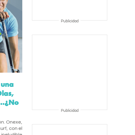
Publicidad
 una
las,
e…¡No
Publicidad
ón. Onexe,
rf, con el
ineludible