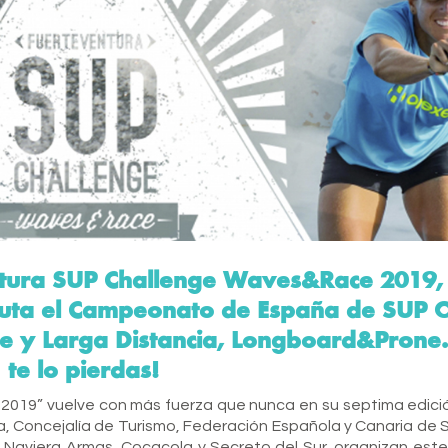
ntura SUP Challenge Waves&Race 2019,
puta el Campeonato de España de SUP O
ce y Larga Distancia, Longboard&Pron
te lo pierdas!
2019” vuelve con más fuerza que nunca en su septima edici
, Concejalía de Turismo, Federación Española y Canaria de Su
, Naviera Armas, Cocacola y Secreto del Sur, organizan este 