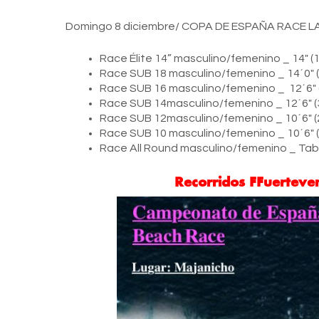
Domingo 8 diciembre/ COPA DE ESPAÑA RACE 
Race Élite 14” masculino/femenino _ 14″ (
Race SUB 18 masculino/femenino _ 14´0″ 
Race SUB 16 masculino/femenino _ 12´6″ 
Race SUB 14masculino/femenino _ 12´6″ 
Race SUB 12masculino/femenino _ 10´6″ 
Race SUB 10 masculino/femenino _ 10´6″ 
Race All Round masculino/femenino _ Tabla
Recorridos FFuertev