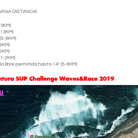
LARGA DISTANCIA
13KM)
(13KM)
(5-6KM)
(3KM)
(2KM)
(1-2KM)
 libre permitida hasta 14″ (5-6KM)
entura SUP Challenge Waves&Race 2019