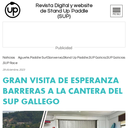
Revista Digital y website
de Stand Up Paddle
(SUP)
Publicidad
Noticias
Aguete
,
Paddle Surf
,
Sanxenxo
,
Stand Up Paddle
,
SUP Galicia
,
SUP Galicias
,
SUP Race
29 diciembre, 2023
GRAN VISITA DE ESPERANZA
BARRERAS A LA CANTERA DEL
SUP GALLEGO