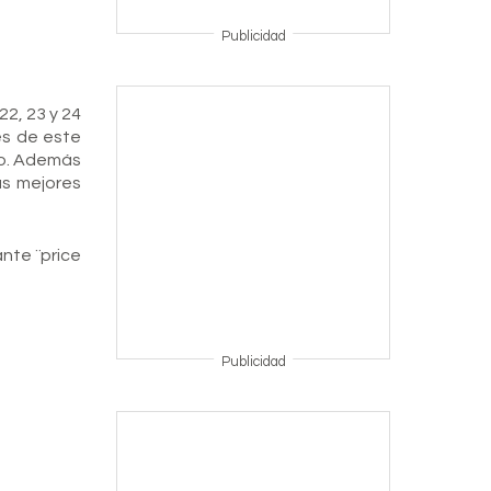
Publicidad
22, 23 y 24
es de este
to. Además
as mejores
ante ¨price
Publicidad