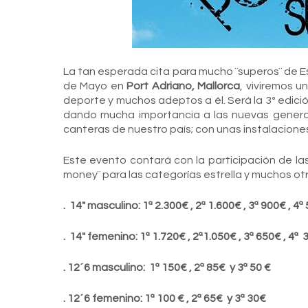
La tan esperada cita para mucho ¨superos¨ de Esp
de Mayo en
Port Adriano, Mallorca
, viviremos u
deporte y muchos adeptos a él. Será la 3º edic
dando mucha importancia a las nuevas generac
canteras de nuestro país; con unas instalaciones
Este evento contará con la participación de l
money¨ para las categorías estrella y muchos otr
. 14″ masculino: 1ª 2.300€ , 2ª 1.600€ , 3ª 900€ , 4
. 14″ femenino: 1ª 1.720€ , 2ª1.050€ , 3ª 650€ , 4ª
. 12´6 masculino: 1ª 150€ , 2ª 85€ y 3ª 50 €
. 12´6 femenino: 1ª 100 € , 2ª 65€ y 3ª 30€