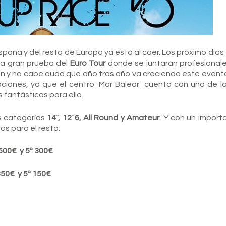
aña y del resto de Europa ya está al caer. Los próximo días 
na gran prueba del
Euro Tour
donde se juntarán profesional
ión y no cabe duda que año tras año va creciendo este even
iones, ya que el centro ¨Mar Balear¨ cuenta con una de l
 fantásticas para ello.
as categorías
14¨, 12´6, All Round y Amateur
. Y con un import
os para el resto:
ª 500€ y 5ª 300€
 350€ y 5ª 150€