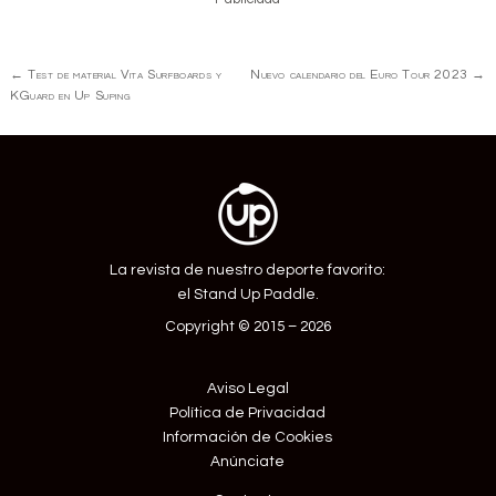
Navegación
←
Test de material Vita Surfboards y
Nuevo calendario del Euro Tour 2023
→
de
KGuard en Up Suping
Entrada
La revista de nuestro deporte favorito:
el Stand Up Paddle.
Copyright © 2015 – 2026
Aviso Legal
Política de Privacidad
Información de Cookies
Anúnciate