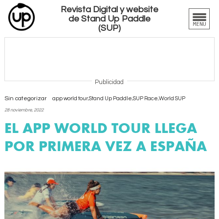
Revista Digital y website
de Stand Up Paddle
(SUP)
Publicidad
Sin categorizar
app world tour
,
Stand Up Paddle
,
SUP Race
,
World SUP
28 noviembre, 2022
EL APP WORLD TOUR LLEGA
POR PRIMERA VEZ A ESPAÑA