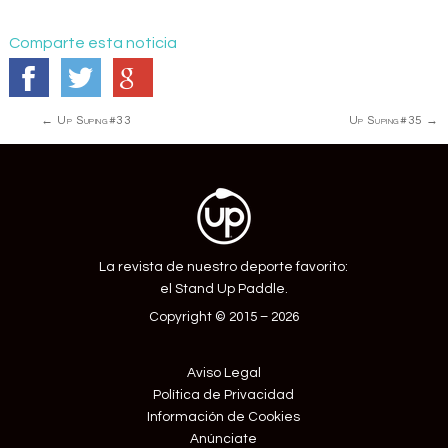
Comparte esta noticia
Navegación
←
Up Suping#33
Up Suping#35
→
de
Entrada
La revista de nuestro deporte favorito:
el Stand Up Paddle.
Copyright © 2015 – 2026
Aviso Legal
Política de Privacidad
Información de Cookies
Anúnciate