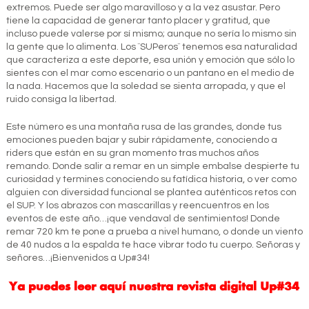
extremos. Puede ser algo maravilloso y a la vez asustar. Pero
tiene la capacidad de generar tanto placer y gratitud, que
incluso puede valerse por sí mismo; aunque no sería lo mismo sin
la gente que lo alimenta. Los ¨SUPeros¨ tenemos esa naturalidad
que caracteriza a este deporte, esa unión y emoción que sólo lo
sientes con el mar como escenario o un pantano en el medio de
la nada. Hacemos que la soledad se sienta arropada, y que el
ruido consiga la libertad.
Este número es una montaña rusa de las grandes, donde tus
emociones pueden bajar y subir rápidamente, conociendo a
riders que están en su gran momento tras muchos años
remando. Donde salir a remar en un simple embalse despierte tu
curiosidad y termines conociendo su fatídica historia, o ver como
alguien con diversidad funcional se plantea auténticos retos con
el SUP. Y los abrazos con mascarillas y reencuentros en los
eventos de este año…¡que vendaval de sentimientos! Donde
remar 720 km te pone a prueba a nivel humano, o donde un viento
de 40 nudos a la espalda te hace vibrar todo tu cuerpo. Señoras y
señores…¡Bienvenidos a Up#34!
Ya puedes leer aquí nuestra revista digital Up#34