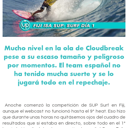
Mucho nivel en la ola de Cloudbreak
pese a su escaso tamaño y peligroso
por momentos. El team español no
ha tenido mucha suerte y se lo
jugará todo en el repechaje.
Anoche comenzó la competición de SUP Surf en Fiji,
aunque el webcast no funcionó hasta el 9º heat. Eso hizo
que durante unas horas no quitásemos ojos del cuadro de
resultados que sí estaba en directo, sobre todo en el 1º