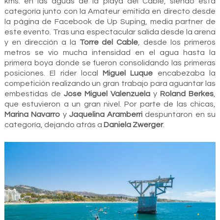
kms. en las aguas de la playa del Cable, siendo esta
categoría junto con la Amateur emitida en directo desde
la página de Facebook de Up Suping, media partner de
este evento. Tras una espectacular salida desde la arena
y en dirección a la
Torre del Cable
, desde los primeros
metros se vio mucha intensidad en el agua hasta la
primera boya donde se fueron consolidando las primeras
posiciones. El rider local
Miguel Luque
encabezaba la
competición realizando un gran trabajo para aguantar las
embestidas de
Jose Miguel Valenzuela
y
Roland Berkes
,
que estuvieron a un gran nivel. Por parte de las chicas,
Marina Navarro
y
Jaquelina Aramberri
despuntaron en su
categoría, dejando atrás a
Daniela Zwerger
.