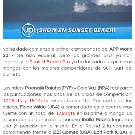
Ya ha dado comienzo el primer campeonato del
APP World
2017
. Se hizo esperar, pero las grandes olas ya han
llegado y el
Sunset Beach Pro
ya ha lanzado sus primeras
mangas con los mejores competidores de SUP Surf del
planeta.
Los riders
Poenaiki Raioha (PYF)
y
Caio Vaz (BRA)
realizaron
las puntuaciones más altas de los 2 días de competición:
17.24pts
y
15.44pts
respectivamente. Por parte de las
chicas,
Fiona Wilde (USA)
a comenzado este evento muy
fuerte con un total de
17.24pts
en su primera manga. La
misma donde participó la canaria
Iballa Ruano
logrando
una 2º posición en la misma. En el Round 2 la veremos
compitiendo frente a
IZZi Gomez (USA), Lori Park (USA)
y