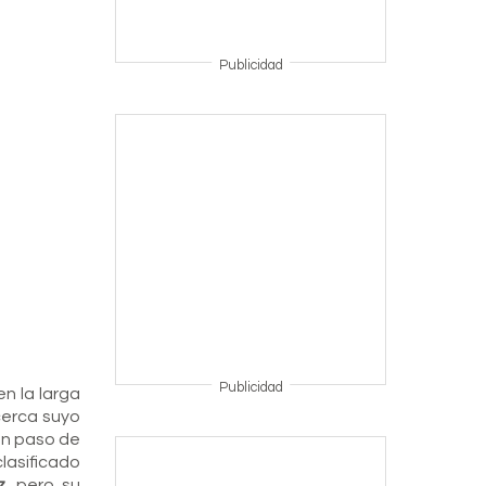
Publicidad
Publicidad
en la larga
cerca suyo
un paso de
lasificado
z
, pero su