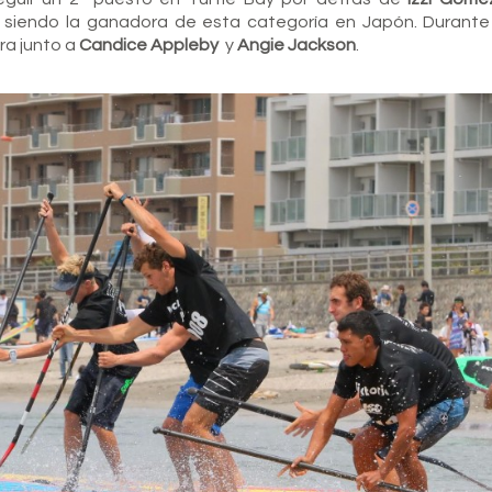
 siendo la ganadora de esta categoría en Japón. Durante
ra junto a
Candice Appleby
y
Angie Jackson
.