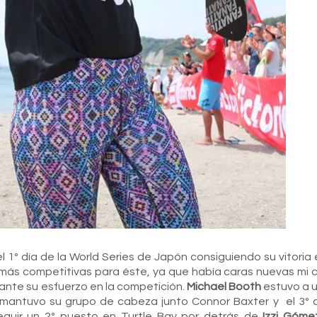
l 1º día de la World Series de Japón consiguiendo su vitoria 
s más competitivas para éste, ya que había caras nuevas mi 
rante su esfuerzo en la competición.
Michael Booth
estuvo a 
 mantuvo su grupo de cabeza junto Connor Baxter y el 3º c
guir un 2º puesto en Turtle Bay por detrás de
Izzi Góme