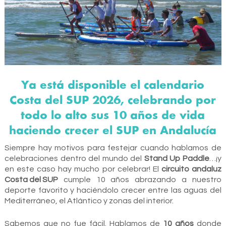
Ya está disponible el calendario
Costa del SUP 2026, celebrando por
todo lo alto sus 10 años de vida
haciendo crecer el SUP en Andalucía
Siempre hay motivos para festejar cuando hablamos de
celebraciones dentro del mundo del
Stand Up Paddle
…¡y
en este caso hay mucho por celebrar! El
circuito andaluz
Costa del SUP
cumple 10 años abrazando a nuestro
deporte favorito y haciéndolo crecer entre las aguas del
Mediterráneo, el Atlántico y zonas del interior.
Sabemos que no fue fácil. Hablamos de
10 años
donde