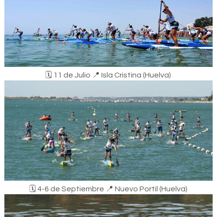
🗓️​ 11 de Julio ​📍​ Isla Cristina (Huelva)
🗓️​ 4-6 de Septiembre ​📍​ Nuevo Portil (Huelva)