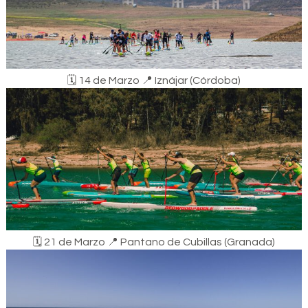
🗓️​ 14 de Marzo ​📍​ Iznájar (Córdoba)
🗓️ 21 de Marzo 📍​ Pantano de Cubillas (Granada)