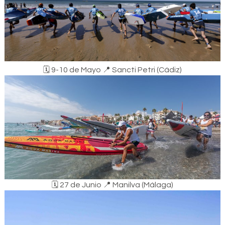
🗓️​ 9-10 de Mayo ​📍​ Sancti Petri (Cádiz)
🗓️​ 27 de Junio ​📍​ Manilva (Málaga)