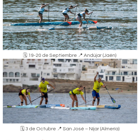
🗓️​ 19-20 de Septiembre ​📍​ Andújar (Jaén)
🗓️​ 3 de Octubre ​📍​ San José – Níjar (Almería)