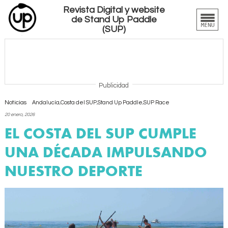
Revista Digital y website
de Stand Up Paddle
(SUP)
Publicidad
Noticias
Andalucía
,
Costa del SUP
,
Stand Up Paddle
,
SUP Race
20 enero, 2026
EL COSTA DEL SUP CUMPLE
UNA DÉCADA IMPULSANDO
NUESTRO DEPORTE