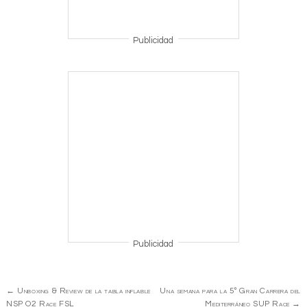
Publicidad
Publicidad
Navegación
←
Unboxing & Review de la tabla inflable
Una semana para la 5º Gran Carrera del
de
NSP O2 Race FSL
Mediterráneo SUP Race
→