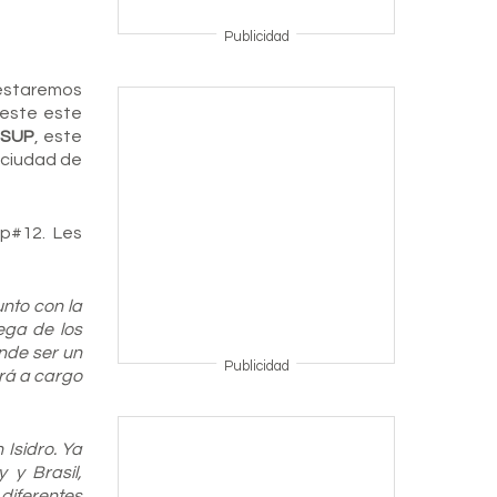
Publicidad
 estaremos
 este este
 SUP
, este
a ciudad de
p#12. Les
unto con la
ega de los
ende ser un
Publicidad
ará a cargo
 Isidro. Ya
 y Brasil,
diferentes