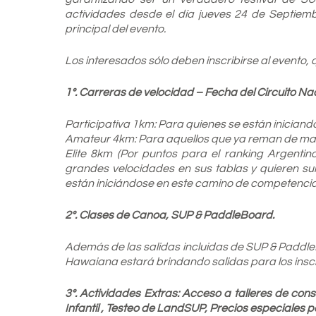
actividades desde el día jueves 24 de Septiembr
principal del evento.
Los interesados sólo deben inscribirse al evento, 
1º. Carreras de velocidad – Fecha del Circuito N
Participativa 1km: Para quienes se están iniciand
Amateur 4km: Para aquellos que ya reman de mane
Elite 8km (Por puntos para el ranking Argentin
grandes velocidades en sus tablas y quieren sum
están iniciándose en este camino de competencia
2º. Clases de Canoa, SUP & PaddleBoard.
Además de las salidas incluidas de SUP & Paddl
Hawaiana estará brindando salidas para los inscr
3º. Actividades Extras: Acceso a talleres de con
Infantil , Testeo de LandSUP, Precios especiales pa