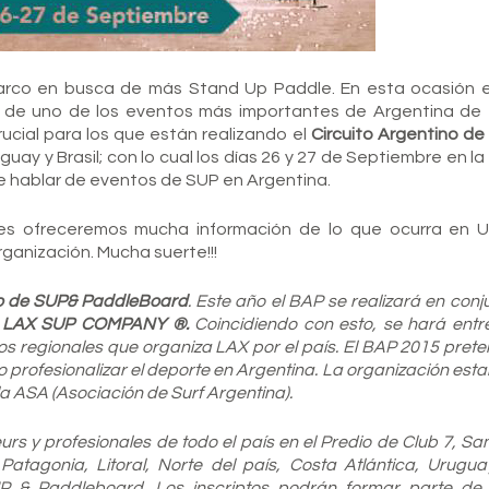
harco en busca de más Stand Up Paddle. En esta ocasión
r de uno de los eventos más importantes de Argentina de
ucial para los que están realizando el
Circuito Argentino de
ay y Brasil; con lo cual los días 26 y 27 de Septiembre en l
de hablar de eventos de SUP en Argentina.
s ofreceremos mucha información de lo que ocurra en U
ganización. Mucha suerte!!!
no de SUP& PaddleBoard
. Este año el BAP se realizará en conj
e
LAX SUP COMPANY ®.
Coincidiendo con esto, se hará entr
os regionales que organiza LAX por el país. El BAP 2015 pret
profesionalizar el deporte en Argentina. La organización est
la ASA (Asociación de Surf Argentina).
rs y profesionales de todo el país en el Predio de Club 7, San
atagonia, Litoral, Norte del país, Costa Atlántica, Uruguay
P & Paddleboard. Los inscriptos podrán formar parte de 