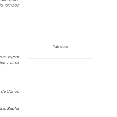
la jornada
Publicidad
ara lograr
es y otros
i de Canoa
ore, Sector