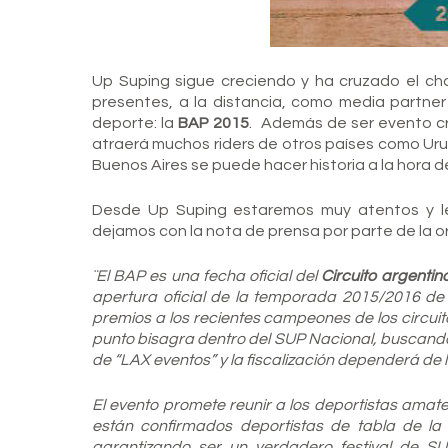
Up Suping sigue creciendo y ha cruzado el c
presentes, a la distancia, como media partne
deporte: la
BAP 2015
. Además de ser evento cr
atraerá muchos riders de otros países como Urugu
Buenos Aires se puede hacer historia a la hora 
Desde Up Suping estaremos muy atentos y le
dejamos con la nota de prensa por parte de la or
¨El BAP es una fecha oficial del
Circuito argenti
apertura oficial de la temporada 2015/2016 d
premios a los recientes campeones de los circuit
punto bisagra dentro del SUP Nacional, buscando 
de “LAX eventos” y la fiscalización dependerá de 
El evento promete reunir a los deportistas amateu
están confirmados deportistas de tabla de la P
garantizando ser un verdadero festival de SU