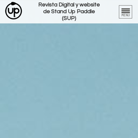
Revista Digital y website
de Stand Up Paddle
(SUP)