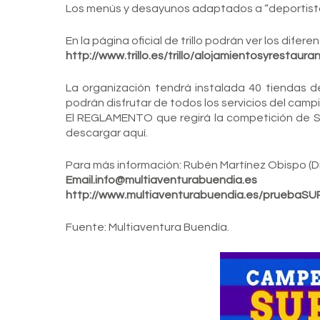
Los menús y desayunos adaptados a “deportistas
En la página oficial de trillo podrán ver los dife
http://www.trillo.es/trillo/alojamientosyrestaura
La organización tendrá instalada 40 tiendas d
podrán disfrutar de todos los servicios del cam
El REGLAMENTO que regirá la competición de 
descargar aquí.
Para más información: Rubén Martínez Obispo (D
Email.
info@multiaventurabuendia.es
http://www.multiaventurabuendia.es/pruebaS
Fuente: Multiaventura Buendía.