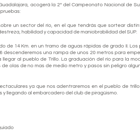
o, Guadalajara, acogerá la 2º del Campeonato Nacional de Su
 pruebas:
obre un sector del río, en el que tendrás que sortear disti
estreza, habilidad y capacidad de maniobrabilidad del SUP.
ido de 14 Km. en un tramo de aguas rápidas de grado II. Los 
m. 6 descenderemos una rampa de unos 20 metros para empe
legar al pueblo de Trillo. La graduación del río para la mo
es de olas de no mas de medio metro y pasos sin peligro algu
ectaculares ya que nos adentraremos en el pueblo de trillo
os y llegando al embarcadero del club de piragüismo.
guiado