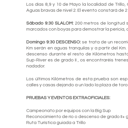
Los días 8,9 y 10 de Mayo la localidad de Trill
Aguas bravas de nivel 2. El evento constará de 2
Sábado 9:30 SLALOM:
200 metros de longitud s
marcados con boyas para demostrar la pericia, d
Domingo 9:30 DESCENSO:
se trata de un recorr
Km serán en aguas tranquilas y a partir del K
descenso durante el resto de Kilómetros hasta l
Sup-River es de grado II , os encontraréis tren
nadador.
Los últimos Kilómetros de esta prueba son esp
calles y casas dejando a un lado la plaza de tor
PRUEBAS Y EVENTOS EXTRAOFICIALES:
Campeonato por equipos con la Big Sup
Reconocimiento de río o descenso de grado II+ 
Ruta Turística guiada a Trillo