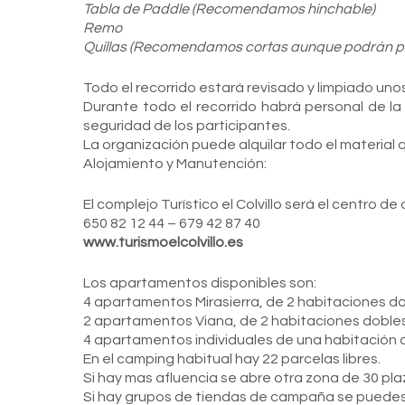
Tabla de Paddle (Recomendamos hinchable)
Remo
Quillas (Recomendamos cortas aunque podrán p
Todo el recorrido estará revisado y limpiado unos
Durante todo el recorrido habrá personal de la 
seguridad de los participantes.
La organización puede alquilar todo el material 
Alojamiento y Manutención:
El complejo Turístico el Colvillo será el centro d
650 82 12 44 – 679 42 87 40
www.turismoelcolvillo.es
Los apartamentos disponibles son:
4 apartamentos Mirasierra, de 2 habitaciones do
2 apartamentos Viana, de 2 habitaciones dobles 
4 apartamentos individuales de una habitación d
En el camping habitual hay 22 parcelas libres.
Si hay mas afluencia se abre otra zona de 30 pl
Si hay grupos de tiendas de campaña se puedes 