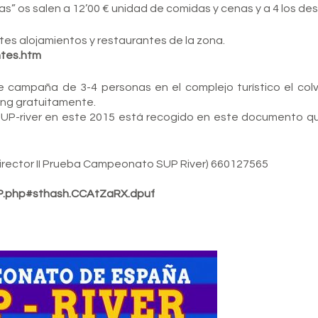
” os salen a 12’00 € unidad de comidas y cenas y a 4 los de
rentes alojamientos y restaurantes de la zona.
ntes.htm
e campaña de 3-4 personas en el complejo turístico el colv
ping gratuitamente.
SUP-river en este 2015 está recogido en este documento 
irector II Prueba Campeonato SUP River) 660127565
UP.php#sthash.CCAtZaRX.dpuf