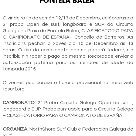
FONTELA BALEA
O vindeiro fin de semán 12/13 de Decembro, celébrarase a
2º proba Open de surf, longboard e SUP do Circuíto
Galego na Praia de Fontela Balea, CLASIFICATORIO PARA
O CAMPIONATO DE ESPAÑA– Concello de Barreiros. As
inscricións pechan o xoves día 10 de Decembro as 13
horas. O día do campionato non se poderá federar, nin
inscribir, nin facer o pago do mesmo. Recordade enviar a
autorización paterna para os menores de idade da
tempada 2015.
O venres publicarase o horario provisional na nosa web
fgsurf.org
CAMPIONATO:
2º Proba Circuíto Galego Open de surf ,
longboard e SUP. Proba puntuable para o Circuíto Galego
– CLASIFICATORIO PARA O CAMPIONATO DE ESPAÑA
ORGANIZA:
NorthShore Surf Club e Federación Galega de
Surf.