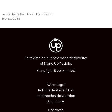
Navegación
←
The Tarifa SUP Race . Pre selección
de
Mundial 2015
Entrada
La revista de nuestro deporte favorito:
el Stand Up Paddle.
Copyright © 2015 – 2026
Aviso Legal
Política de Privacidad
Información de Cookies
Anúnciate
Contacto