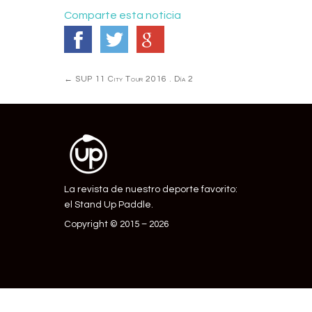
Comparte esta noticia
Navegación
←
SUP 11 City Tour 2016 . Día 2
de
Entrada
La revista de nuestro deporte favorito:
el Stand Up Paddle.
Copyright © 2015 – 2026