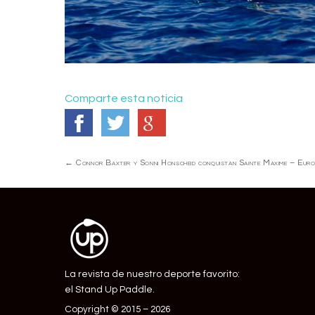
Comparte esta noticia
Navegación
←
Connor Baxter y Sonni Honscheid conquistan Sainte Maxime – Eu
de
Entrada
La revista de nuestro deporte favorito:
el Stand Up Paddle.
Copyright © 2015 – 2026