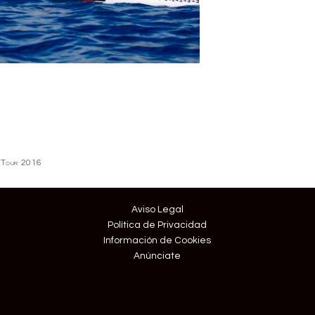
roTour 2016
Aviso Legal
Política de Privacidad
Información de Cookies
Anúnciate