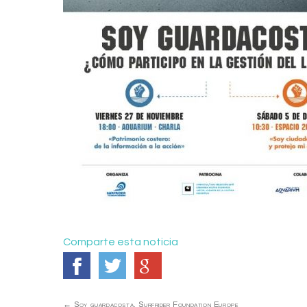
Comparte esta noticia
Navegación
←
Soy guardacosta. Surfrider Foundation Europe