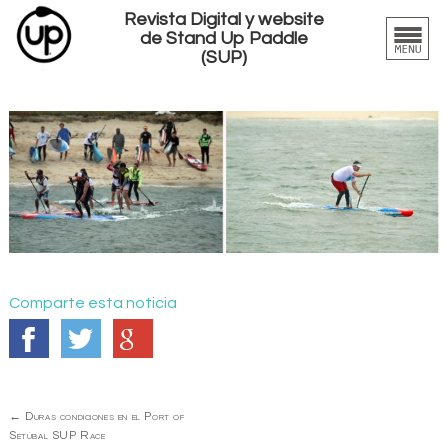
Revista Digital y website
de Stand Up Paddle
(SUP)
Comparte esta noticia
Navegación
←
Duras condiciones en el Port of
de
Setúbal SUP Race