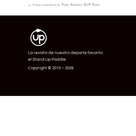
Navegación
←
Italia conquista el Port Adriano SUP Race
de
Entrada
La revista de nuestro deporte favorito:
el Stand Up Paddle.
Copyright © 2015 – 2026