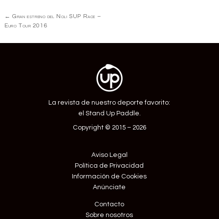
Navegación
←
Gran estreno del Noli SUP Race –
de
Euro Tour 2016
Entrada
La revista de nuestro deporte favorito:
el Stand Up Paddle.
Copyright © 2015 – 2026
Aviso Legal
Política de Privacidad
Información de Cookies
Anúnciate
Contacto
Sobre nosotros