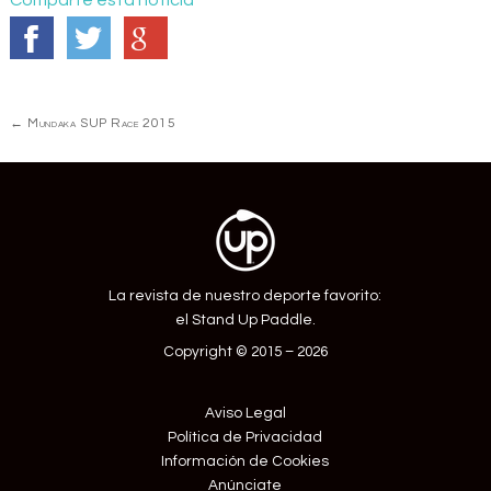
Navegación
←
Mundaka SUP Race 2015
de
Entrada
La revista de nuestro deporte favorito:
el Stand Up Paddle.
Copyright © 2015 – 2026
Aviso Legal
Política de Privacidad
Información de Cookies
Anúnciate