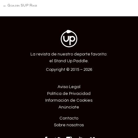
Navegación
←
Goazen SUP Race
de
Entrada
La revista de nuestro deporte favorito:
el Stand Up Paddle.
Copyright © 2015 – 2026
Aviso Legal
Política de Privacidad
Información de Cookies
Anúnciate
Contacto
Sobre nosotros