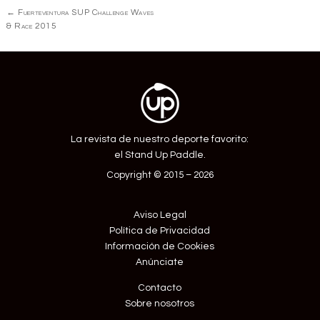
Navegación
←
Fuerteventura SUP Challenge Waves
de
& Race 2015
Entrada
La revista de nuestro deporte favorito:
el Stand Up Paddle.
Copyright © 2015 – 2026
Aviso Legal
Política de Privacidad
Información de Cookies
Anúnciate
Contacto
Sobre nosotros