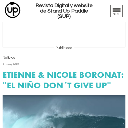
Revista Digital y website
de Stand Up Paddle
(SUP)
Publicidad
Noticias
2 mayo, 2016
ETIENNE & NICOLE BORONAT:
¨EL NIÑO DON´T GIVE UP¨