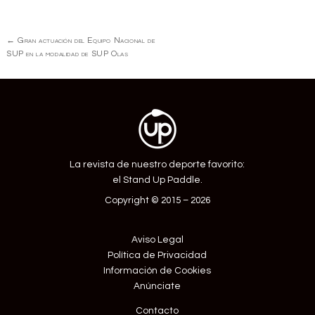
Navegación
←
Gran actuación del Equipo Nacional de
de
SUP en la modalidad de SUP Olas
Entrada
La revista de nuestro deporte favorito:
el Stand Up Paddle.
Copyright © 2015 – 2026
Aviso Legal
Política de Privacidad
Información de Cookies
Anúnciate
Contacto