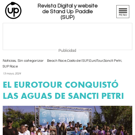
Revista Digital y website
de Stand Up Paddle
(SUP)
Publicidad
Noticias
,
Sin categorizar
Beach Race
,
Costa del SUP
,
EuroTour
,
Sancti Petri
,
SUP Race
13 mayo, 2024
EL EUROTOUR CONQUISTÓ
LAS AGUAS DE SANCTI PETRI