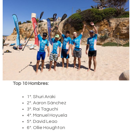
Top 10 Hombres:
1º. Shuri Araki
2º. Aaron Sánchez
3º. Rai Taguchi
4º. Manuel Hoyuela
5º. David Leao
6º. Ollie Houghton