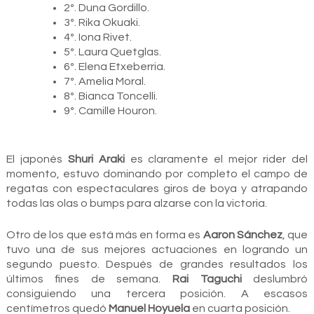
2º. Duna Gordillo.
3º. Rika Okuaki.
4º. Iona Rivet.
5º. Laura Quetglas.
6º. Elena Etxeberria.
7º. Amelia Moral.
8º. Bianca Toncelli.
9º. Camille Houron.
El japonés
Shuri Araki
es claramente el mejor rider del
momento, estuvo dominando por completo el campo de
regatas con espectaculares giros de boya y atrapando
todas las olas o bumps para alzarse con la victoria.
Otro de los que está más en forma es
Aaron Sánchez
, que
tuvo una de sus mejores actuaciones en logrando un
segundo puesto. Después de grandes resultados los
últimos fines de semana.
Rai Taguchi
deslumbró
consiguiendo una tercera posición. A escasos
centímetros quedó
Manuel Hoyuela
en cuarta posición.