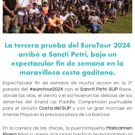
La tercera prueba del EuroTour 2024
arribó a Sancti Petri, bajo un
espectacular fin de semana en la
maravillosa costa gaditana.
Espectacular fin de semana de mucha acción en la 3º
parada del
#eurotour2024
con el
Sancti Petri SUP
Race,
donde las olas, el viento y el sol hicieron las delicias de los
amantes del Stand Up Paddle. Competición puntuable
para el circuito
Costa del SUP
y con un gran montaje en
Atenas Playa en la preciosa playa de La Barrosa.
En la carrera de las chicas, la puertorriqueña
Maricarmen
Rivera
firmó su mejor actuación hasta la fecha logrando la