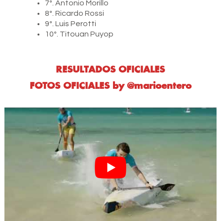
7º. Antonio Morillo
8º. Ricardo Rossi
9º. Luis Perotti
10º. Titouan Puyop
RESULTADOS OFICIALES
FOTOS OFICIALES by @marioentero