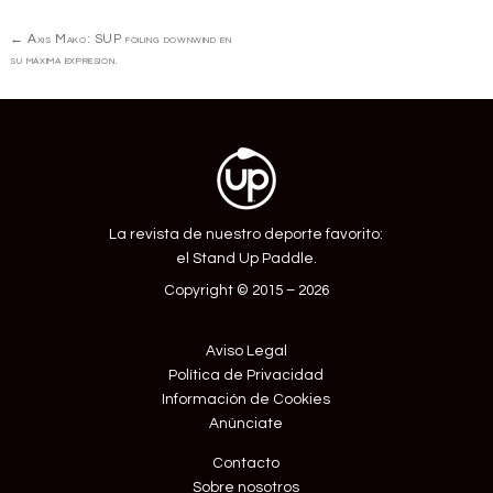
Navegación
←
Axis Mako: SUP foiling downwind en
de
su máxima expresión.
Entrada
La revista de nuestro deporte favorito:
el Stand Up Paddle.
Copyright © 2015 – 2026
Aviso Legal
Política de Privacidad
Información de Cookies
Anúnciate
Contacto
Sobre nosotros