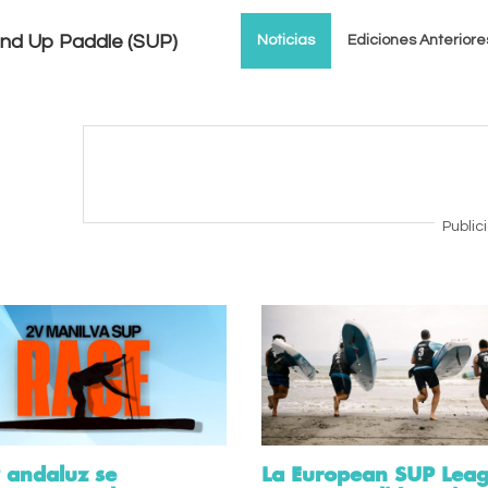
tand Up Paddle (SUP)
Noticias
Ediciones Anteriore
Public
P andaluz se
La European SUP Lea