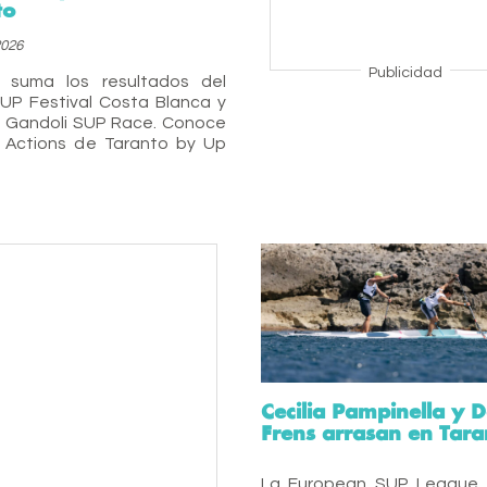
to
2026
Publicidad
 suma los resultados del
UP Festival Costa Blanca y
o Gandoli SUP Race. Conoce
p Actions de Taranto by Up
Cecilia Pampinella y 
Frens arrasan en Tara
La European SUP League 