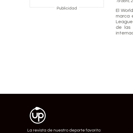
19 abril, 
Publicidad
El Worl
marca e
League 
de las 
interna
La revista de nuestro deporte favorito: