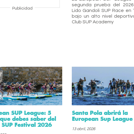
segunda prueba del 2026
Publicidad
Lido Gandoli SUP Race en 
bajo un alto nivel deportiv
Club SUP Academy
ean SUP League: 5
Santa Pola abrirá la
 que debes saber del
European Sup League
 SUP Festival 2026
13 abril, 2026