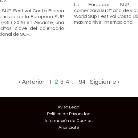
2026
La European SUP L
comenzará su 2º año de vid
d SUP Festival Costa Blanca
World Sup Festival Costa B
l inicio de la European SUP
máximo nivel internacional
(ESL) 2026 en Alicante, una
citas clave del calendario
cional de SUP.
‹ Anterior
1
2
3
4
…
94
Siguiente ›
Aviso Legal
Política de Privacidad
Información de Cookies
Anúnciate