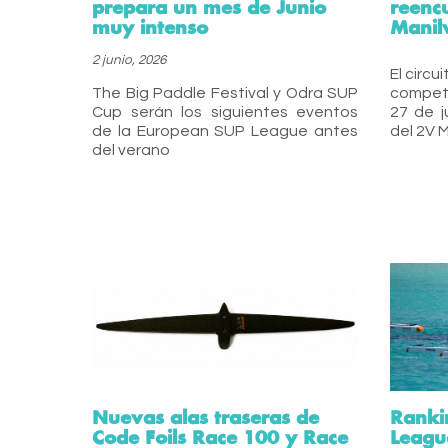
prepara un mes de Junio
reenc
muy intenso
Manil
2 junio, 2026
El circ
The Big Paddle Festival y Odra SUP
competi
Cup serán los siguientes eventos
27 de j
de la European SUP League antes
del 2V 
del verano
Nuevas alas traseras de
Ranki
Code Foils Race 100 y Race
Leagu